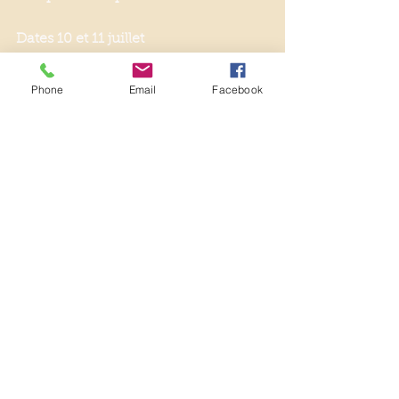
Dates 10 et 11 juillet
Lieu : Burigna, 39240 AROMAS
Inscriptions par mail, 
Phone
Email
Facebook
boldairclub@orange.fr
Avec joie de nous retrouver
Aurélie et Christophe