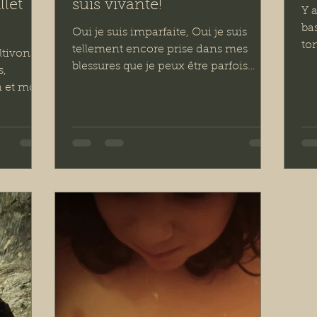
llet
suis vivante!
Y a
ba
Oui je suis imparfaite, Oui je suis
ton
tellement encore prise dans mes
ltivons
maî
blessures que je peux être parfois
s,
blessante, Oui je suis jugeante,...
et moi ,
s...