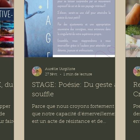
Aurélie l'Argiliste
27 févr.
1 min de lecture
, du
STAGE: Poésie: Du geste au
R
souffle
Cr
opper
Parce que nous croyons fortement
Pr
 de
que notre capacité d'émerveillement
de
ur faire
est un acte de résistance et de
en
mentaux
résilience, Christophe Thiémé
pr
(enseignant de yoga et animateur
que