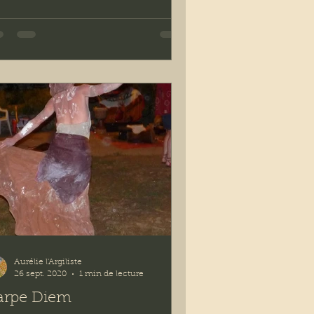
Aurélie l'Argiliste
26 sept. 2020
1 min de lecture
arpe Diem