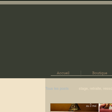
Accueil
Boutique
Tous les posts
stage, retraite, res