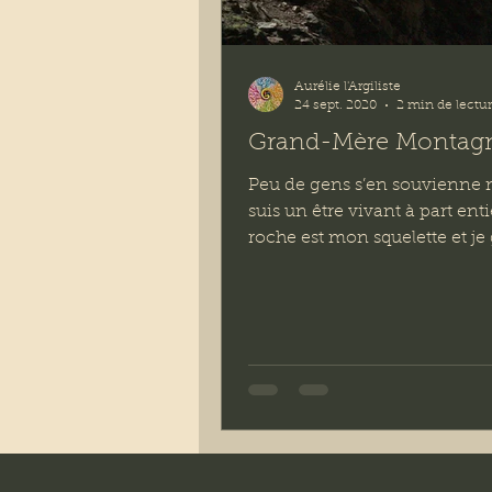
Aurélie l'Argiliste
24 sept. 2020
2 min de lectu
Grand-Mère Montag
Peu de gens s’en souvienne 
suis un être vivant à part enti
roche est mon squelette et je
au rythme lent, très lent...