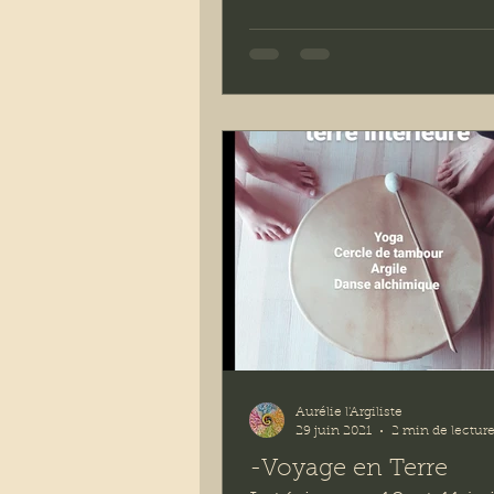
profonde de cette retraite. N
ouvrirons ensemble un espac
nous permettra de nous recen
nous écouter, de sentir et d'
ce qui est vivant à l'intérieur 
Nous tisserons ensemble des
introspectifs et des pratiques
groupe, Des créations individ
des pratiques colle
Aurélie l'Argiliste
29 juin 2021
2 min de lectur
-Voyage en Terre