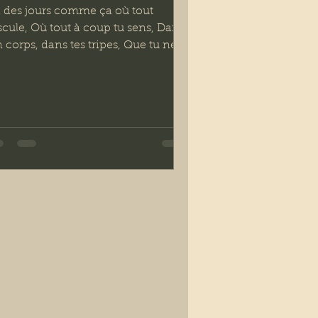
 des jours comme ça où tout
scule, Où tout à coup tu sens, Dans
 corps, dans tes tripes, Que tu ne
trises rien, Que la vie...