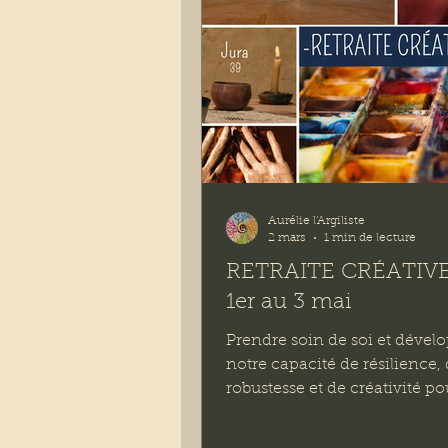
Aurélie l'Argiliste
2 mars
1 min de lecture
RETRAITE CRÉATIVE
1er au 3 mai
Prendre soin de soi et dével
notre capacité de résilience,
robustesse et de créativité po
face aux enjeux environne
et sociétaux, voilà l'intention