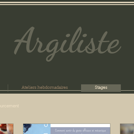
Argiliste
Ateliers hebdomadaires
Stages
sourcement