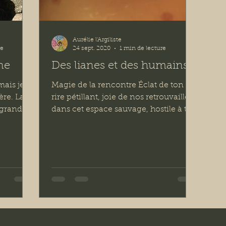
Aurélie l'Argiliste
re
24 sept. 2020
1 min de lecture
ne
Des lianes et des humains
mais je
Magie de la rencontre Éclat de ton
ère. La
rire pétillant, joie de nos retrouvailles
 grandis
dans cet espace sauvage, hostile à tes
sens mis à l’épreuve...