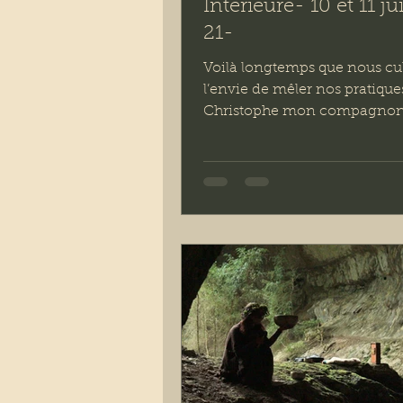
Intérieure- 10 et 11 jui
21-
Voilà longtemps que nous cu
l’envie de mêler nos pratique
Christophe mon compagnon 
afin de partager avec vous no