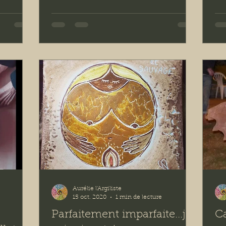
ous
d'ateliers sonores) et moi, vous
e qui
proposons un stage tout en simplicité
trer, de
et en douceur: -Poésie: du geste au
exprimer
souffle- Comment sortir du geste
de soi.
efficace et mécanique pour se laisser
 temps
surprendre par un mouvement
 de
expressif de soi et de son paysage
uelles, et
intérieur? S’élever, serait-ce une clef
pour atteindre la poésie du tout pe
Aurélie l'Argiliste
e
15 oct. 2020
1 min de lecture
Parfaitement imparfaite...je
C