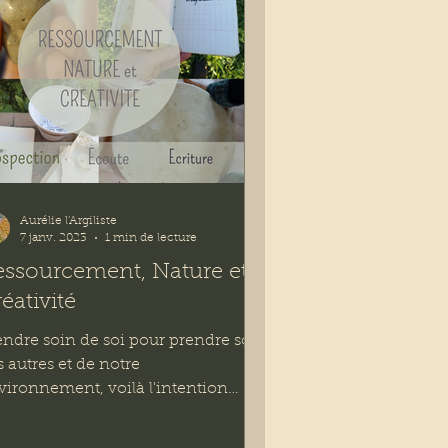
Aurélie l'Argiliste
7 janv. 2023
1 min de lecture
essourcement, Nature et
éativité
endre soin de soi pour prendre soin
s autres et de notre
vironnement, voilà l'intention
ofonde de cette retraite. Cet espace,
...